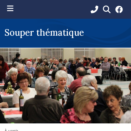
ubmenu (Vie municipale )
Souper thématique
ubmenu (Services aux citoyens )
ubmenu (Loisirs et communications )
ubmenu (Environnement )
ubmenu (Développement et urbanisme )