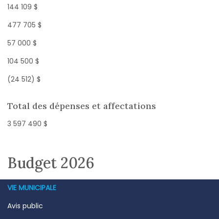
144 109 $
477 705 $
57 000 $
104 500 $
(24 512) $
Total des dépenses et affectations
3 597 490 $
Budget 2026
VIE MUNICIPALE
Avis public