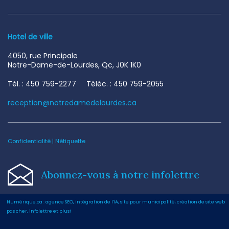
Hotel de ville
4050, rue Principale
Notre-Dame-de-Lourdes, Qc, J0K 1K0
Tél. : 450 759-2277 Téléc. : 450 759-2055
reception@notredamedelourdes.ca
Confidentialité
|
Nétiquette
Abonnez-vous à notre infolettre
Numérique.ca
:
agence SEO
,
intégration de l'IA
,
site pour municipalité
,
création de site web
pas cher
,
infolettre
et plus!