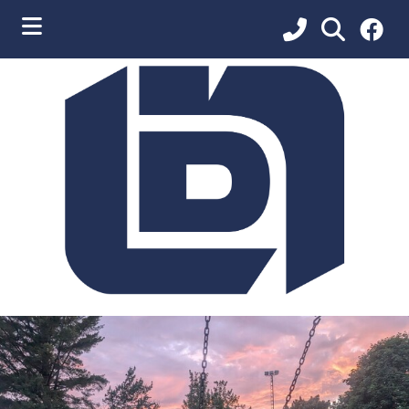
ubmenu (Vie municipale )
ubmenu (Services aux citoyens )
ubmenu (Loisirs et communications )
ubmenu (Environnement )
ubmenu (Développement et urbanisme )