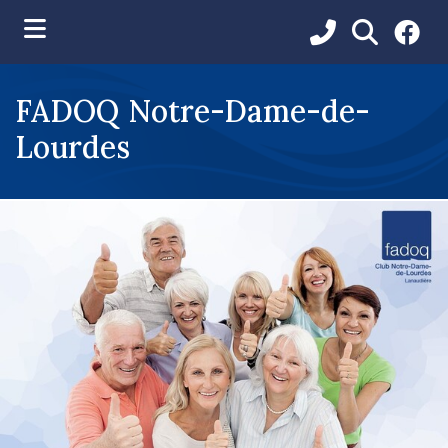
ubmenu (Vie municipale )
FADOQ Notre-Dame-de-
ubmenu (Services aux citoyens )
Lourdes
ubmenu (Loisirs et communications )
ubmenu (Environnement )
ubmenu (Développement et urbanisme )