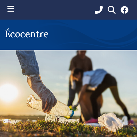
ubmenu (Vie municipale )
Écocentre
ubmenu (Services aux citoyens )
ubmenu (Loisirs et communications )
ubmenu (Environnement )
ubmenu (Développement et urbanisme )