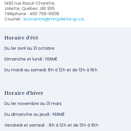
1483 rue Raoul-Charette
Joliette, Québec J6E 8S5
Téléphone : 450 758-6608
Courriel :
ecocentre@mrcjoliette.qc.ca
Horaire d'été
Du 1er avril au 31 octobre
Dimanche et lundi : FERMÉ
Du mardi au samedi: 8
h à 12
h et de 13
h à 16
h
Horaire d'hiver
Du 1er novembre au 31 mars
Du dimanche au jeudi : FERMÉ
Vendredi et samedi : 8
h à 12
h et de 13
h à 16
h