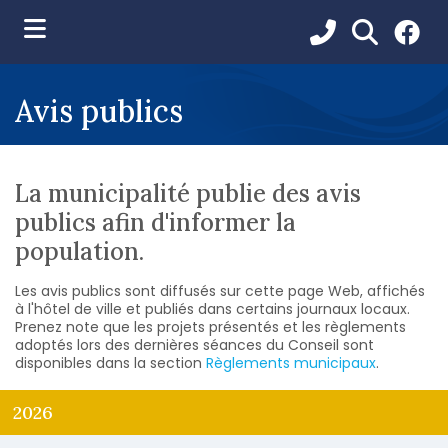
ubmenu (Vie municipale )
Avis publics
ubmenu (Services aux citoyens )
ubmenu (Loisirs et communications )
La municipalité publie des avis
ubmenu (Environnement )
publics afin d'informer la
ubmenu (Développement et urbanisme )
population.
Les avis publics sont diffusés sur cette page Web, affichés
à l'hôtel de ville et publiés dans certains journaux locaux.
Prenez note que les projets présentés et les règlements
adoptés lors des dernières séances du Conseil sont
disponibles dans la section
Règlements municipaux
.
2026